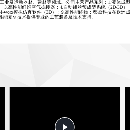
工业及运动器材、建材等领域。公司主营产品系列：
1.液体成
；3.高性能纤维空气捻接器；4.自动铺丝预成型系统（2D/3D）
-worx模拟仿真软件（3D）；9.高性能织物
；
都盈科技在欧洲
性能复材技术提供专业的工艺装备及技术支持。
Play