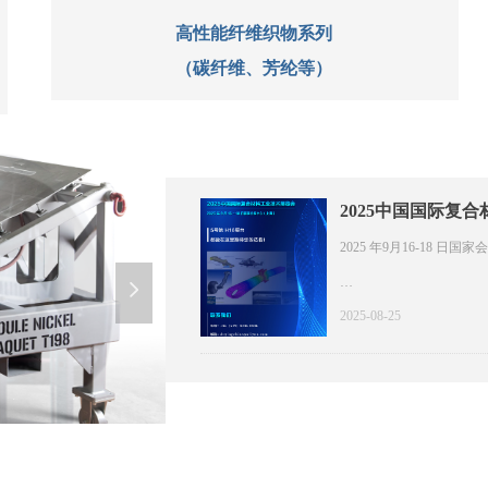
高性能纤维织物系列
（碳纤维、芳纶等）
2025中国国际复
2025 年9月16-18 日国
넲
2025-08-25
5号馆 H16展台都盈在这