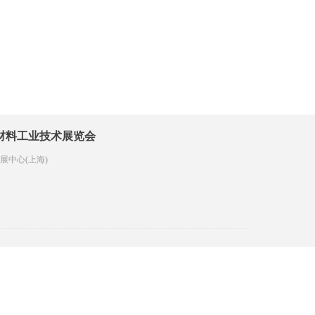
合材料工业技术展览会
家会展中心(上海)
里期待您的莅临!